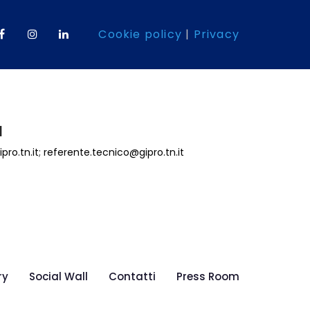
Cookie policy
|
Privacy
l
pro.tn.it
;
referente.tecnico@gipro.tn.it
ry
Social Wall
Contatti
Press Room