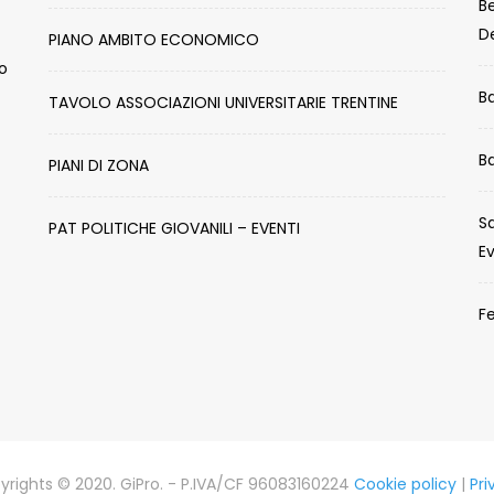
Be
De
PIANO AMBITO ECONOMICO
lo
B
TAVOLO ASSOCIAZIONI UNIVERSITARIE TRENTINE
B
PIANI DI ZONA
Sa
PAT POLITICHE GIOVANILI – EVENTI
E
Fe
yrights © 2020. GiPro. - P.IVA/CF 96083160224
Cookie policy
|
Pri