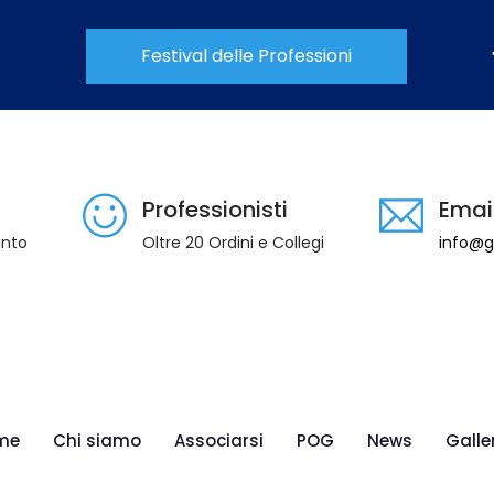
Festival delle Professioni
Professionisti
Emai
ento
Oltre 20 Ordini e Collegi
info@gi
me
Chi siamo
Associarsi
POG
News
Galle