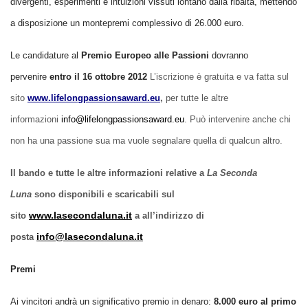
divergenti, esperimenti e intuizioni vissuti lontano dalla ribalta, mettendo
a disposizione un montepremi complessivo di 26.000 euro.
Le candidature al
Premio Europeo alle Passioni
dovranno
pervenire
entro il 16 ottobre 2012
L’iscrizione è gratuita e va fatta sul
sito
www.lifelongpassionsaward.eu
,
per tutte le altre
informazioni
info@lifelongpassionsaward.eu
. Può intervenire anche chi
non ha una passione sua ma vuole segnalare quella di qualcun altro.
Il bando e tutte le altre informazioni relative a
La Seconda
Luna
sono disponibili e scaricabili sul
www.lasecondaluna.it
sito
a all’indirizzo di
info@lasecondaluna.it
posta
Premi
Ai vincitori andrà un significativo premio in denaro:
8.000 euro al primo