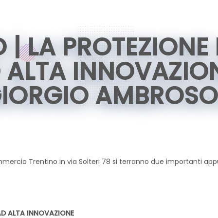
| LA PROTEZIONE 
 ALTA INNOVAZIO
IORGIO AMBROSO
mercio Trentino in via Solteri 78 si terranno due importanti app
 AD ALTA INNOVAZIONE