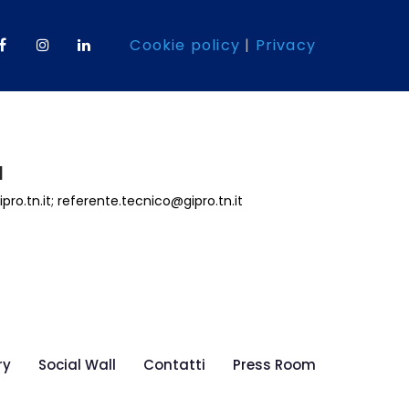
Cookie policy
|
Privacy
l
pro.tn.it
;
referente.tecnico@gipro.tn.it
ry
Social Wall
Contatti
Press Room