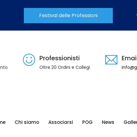
Festival delle Professioni
Professionisti
Emai
ento
Oltre 20 Ordini e Collegi
info@gi
me
Chi siamo
Associarsi
POG
News
Galle